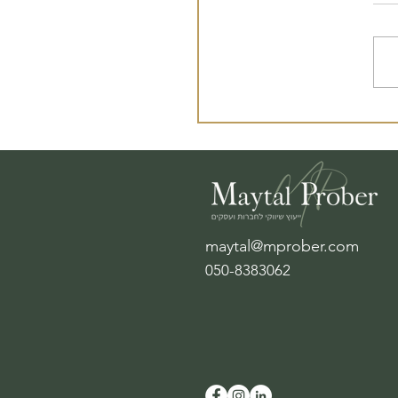
לות השיווק פוגשות
רטגיה
maytal@mprober.com
050-8383062