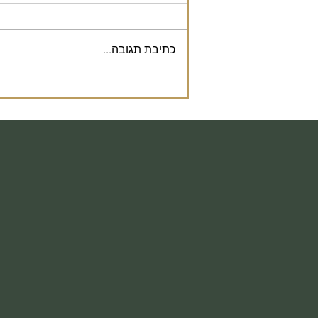
כתיבת תגובה...
נקודה לחשיבה- מה היה קורה
אם העסק שלך גם היה הלקוח
שלך?