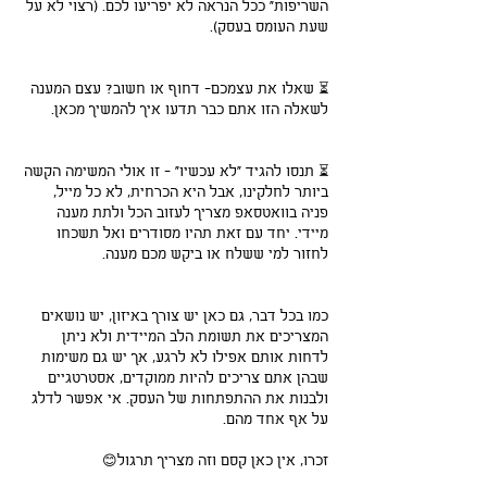
השריפות" ככל הנראה לא יפריעו לכם. (רצוי לא על 
שעת העומס בעסק).
⏳ שאלו את עצמכם- דחוף או חשוב? עצם המענה 
לשאלה הזו אתם כבר תדעו איך להמשיך מכאן.
⏳ תנסו להגיד "לא עכשיו" - זו אולי המשימה הקשה 
ביותר לחלקינו, אבל היא הכרחית, לא כל מייל, 
פניה בוואטסאפ מצריך לעזוב הכל ולתת מענה 
מיידי. יחד עם זאת תהיו מסודרים ואל תשכחו 
לחזור למי ששלח או ביקש מכם מענה.
כמו בכל דבר, גם כאן יש צורך באיזון, יש נושאים 
המצריכים את תשומת הלב המיידית ולא ניתן 
לדחות אותם אפילו לא לרגע, אך יש גם משימות 
שבהן אתם צריכים להיות ממוקדים, אסטרטגיים 
ולבנות את ההתפתחות של העסק. אי אפשר לדלג 
על אף אחד מהם.
זכרו, אין כאן קסם וזה מצריך תרגול😊