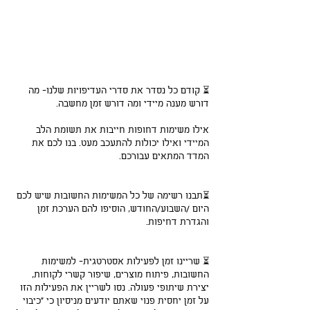
⏳ קודם כל נסדר את סדרי העדיפויות שלנו- מה 
דורש מענה מיידי ומה דורש זמן מחשבה.
אילו משימות דחופות חייבות את תשומת הלב 
המיידי ואילו יכולות להתעכב מעט. בנו לכם את 
המדד המתאים עבורכם.
⏳תבנו רשימה של כל המשימות החשובות שיש לכם 
היום /השבוע/החודש, הוסיפו להם הערכת זמן 
והגדרת דחיפות.
⏳ שריינו זמן לפעילות אסטרטגית- למשימות 
החשובות, פיתוח מוצרים, שיפור קשרי לקוחות, 
יצירת שיתופי פעולה. נסו לשריין את הפעילות הזו 
על זמן יחסית פנוי שאתם יודעים מניסיון כי "כיבוי 