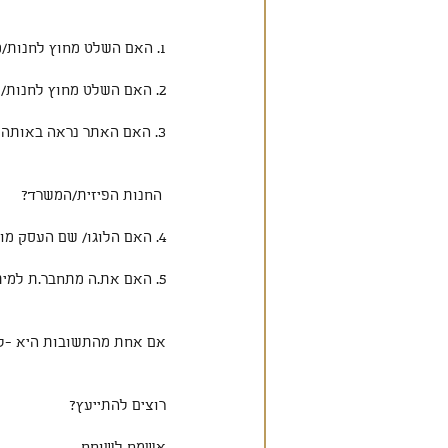
1. האם השלט מחוץ לחנות/משרד תואם לשם העסק?
2. האם השלט מחוץ לחנות/משרד תואם לשקית, מדבקה, ולעיצוב הפנימי?
3. האם האתר נראה באותה שפה גרפית כמו
 החנות הפיזית/המשרד?
4. האם הלוגו/ שם העסק מובן- האם ברור באיזה תחום העסק נמצא ובמה הוא עוסק?
5. האם את.ה מתחבר.ת למיתוג הגרפי?
אם אחת מהתשובות היא -לא
רוצים להתייעץ? 