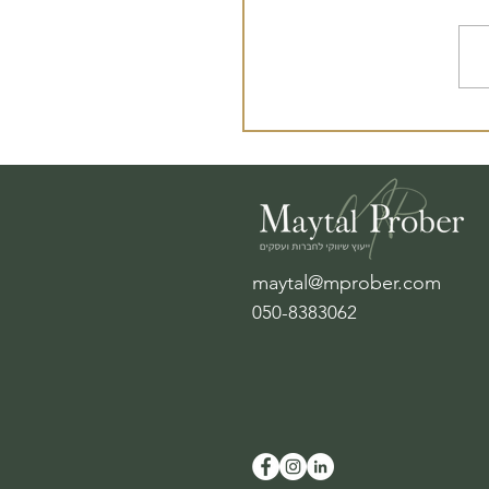
לות השיווק פוגשות
רטגיה
maytal@mprober.com
050-8383062